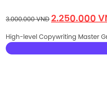
2.250.000
V
3.000.000
VNĐ
High-level Copywriting Master G