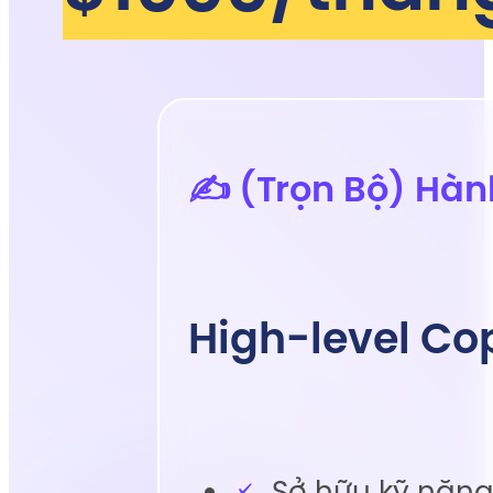
✍️ (Trọn Bộ) Hàn
High-level Co
Sở hữu kỹ năng