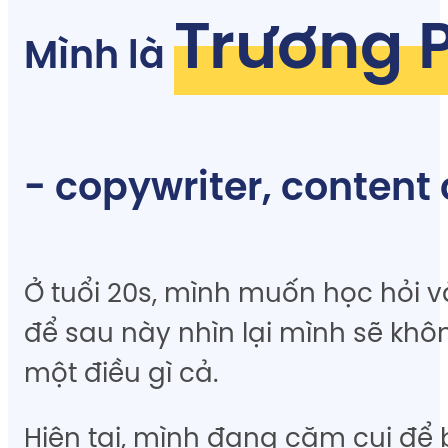
Trương 
Mình là
- copywriter, content 
Ở tuổi 20s, mình muốn học hỏi v
để sau này nhìn lại mình sẽ khôn
một điều gì cả.
Hiện tại, mình đang cặm cụi để