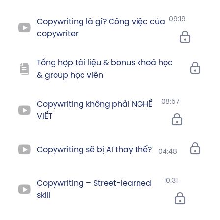
09:19
Copywriting là gì? Công việc của
copywriter
Tổng hợp tài liệu & bonus khoá học
& group học viên
08:57
Copywriting không phải NGHỀ
VIẾT
Copywriting sẽ bị AI thay thế?
04:48
10:31
Copywriting – Street-learned
skill