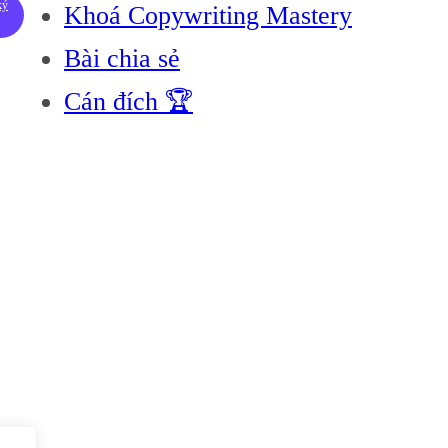
ký
Khoá Copywriting Mastery
Bài chia sẻ
Cán đích 🏆