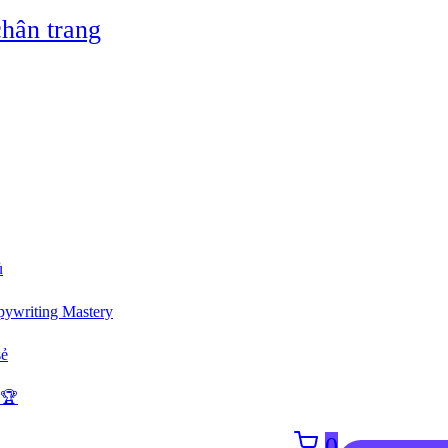
hân trang
ủ
ywriting Mastery
sẻ
 🏆
0