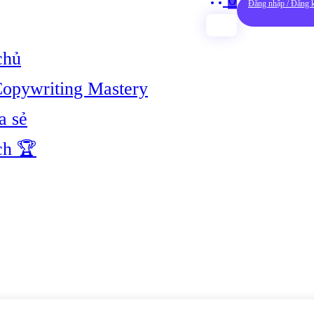
Đăng nhập / Đăng 
chủ
opywriting Mastery
a sẻ
ch 🏆