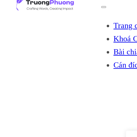
Trang 
Khoá C
Bài chi
Cán đí