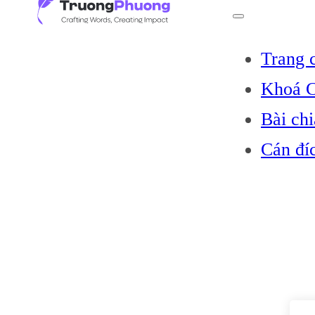
Trang 
Khoá C
Bài chi
Cán đí