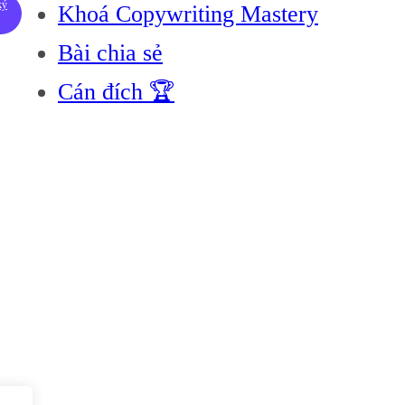
ký
Khoá Copywriting Mastery
Bài chia sẻ
Cán đích 🏆