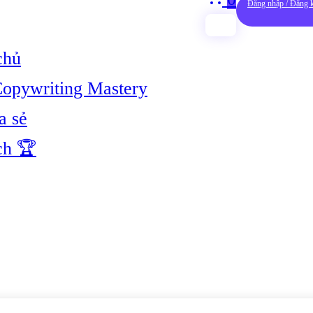
Đăng nhập / Đăng 
chủ
opywriting Mastery
a sẻ
ch 🏆