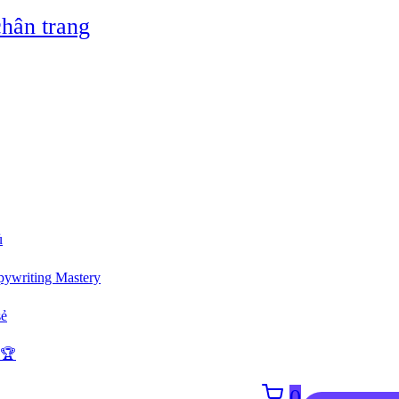
hân trang
ủ
ywriting Mastery
sẻ
 🏆
0