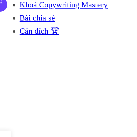
ký
Khoá Copywriting Mastery
Bài chia sẻ
Cán đích 🏆