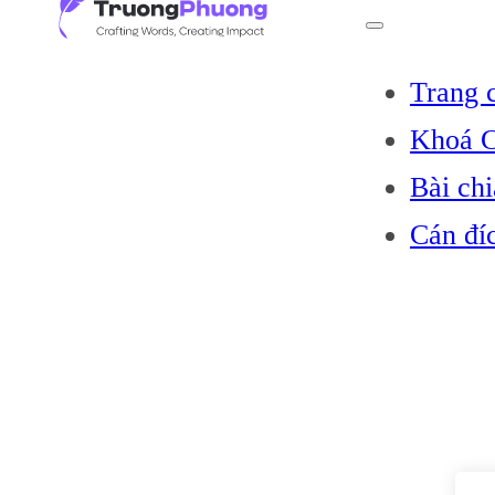
Trang 
Khoá C
Bài chi
Cán đí