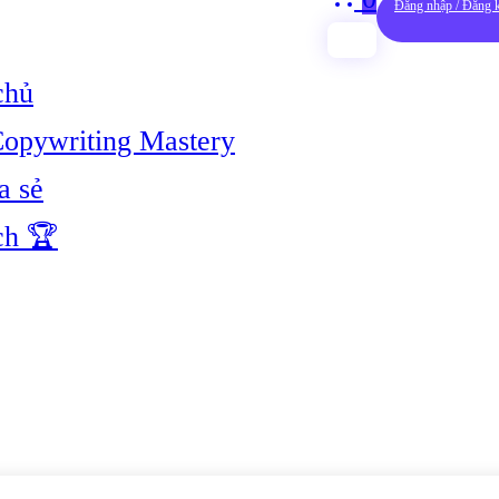
Đăng nhập / Đăng 
chủ
opywriting Mastery
a sẻ
ch 🏆