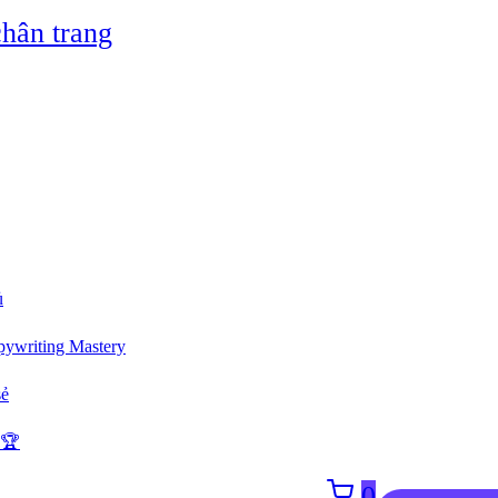
hân trang
ủ
ywriting Mastery
sẻ
 🏆
0