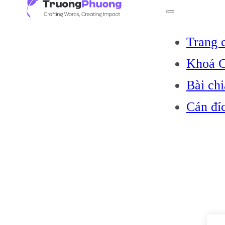
Trang 
Khoá C
Bài chi
Cán đí