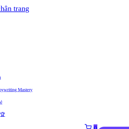
hân trang
ủ
ywriting Mastery
sẻ
 🏆
0