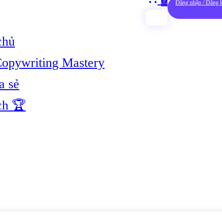
Đăng nhập / Đăng 
chủ
opywriting Mastery
a sẻ
ch 🏆