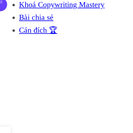
ký
Khoá Copywriting Mastery
Bài chia sẻ
Cán đích 🏆