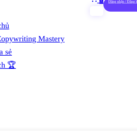
Đăng nhập / Đăng 
chủ
opywriting Mastery
a sẻ
ch 🏆