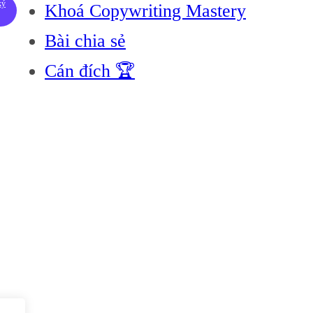
ký
Khoá Copywriting Mastery
Bài chia sẻ
Cán đích 🏆