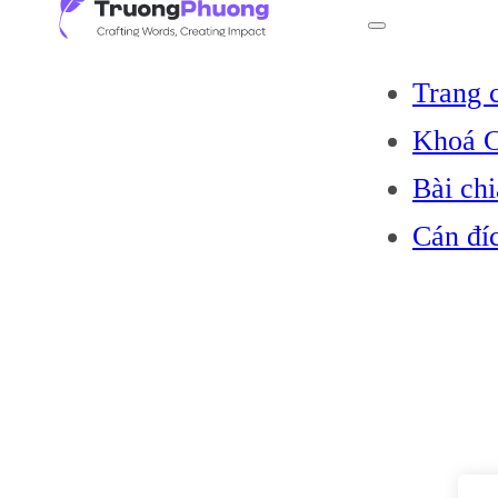
Trang 
Khoá C
Bài chi
Cán đí