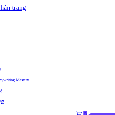
hân trang
ủ
ywriting Mastery
sẻ
 🏆
0