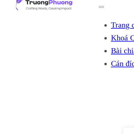
Trang 
Khoá C
Bài chi
Cán đí