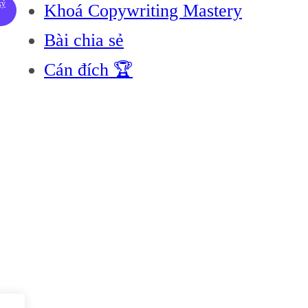
ký
Khoá Copywriting Mastery
Bài chia sẻ
Cán đích 🏆