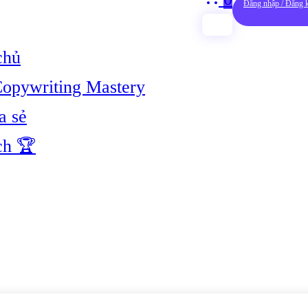
Đăng nhập / Đăng 
chủ
opywriting Mastery
a sẻ
ch 🏆