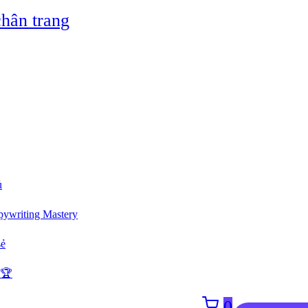
hân trang
ủ
ywriting Mastery
sẻ
 🏆
0