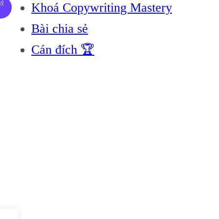
ký
Khoá Copywriting Mastery
Bài chia sẻ
Cán đích 🏆