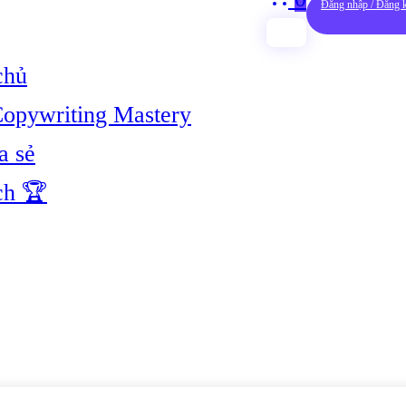
Đăng nhập / Đăng 
chủ
opywriting Mastery
a sẻ
ch 🏆