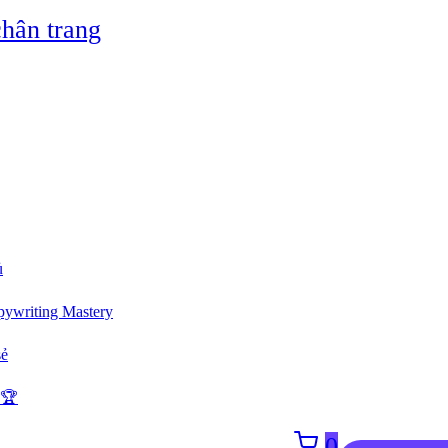
hân trang
ủ
ywriting Mastery
sẻ
 🏆
0