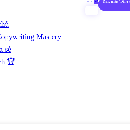
Đăng nhập / Đăng 
chủ
opywriting Mastery
a sẻ
ch 🏆