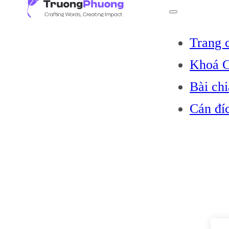
Trang 
Khoá C
Bài chi
Cán đí