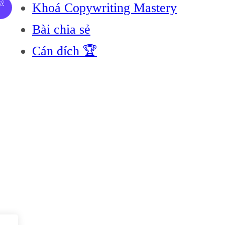
ký
Khoá Copywriting Mastery
Bài chia sẻ
Cán đích 🏆