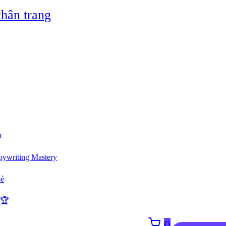
hân trang
ủ
ywriting Mastery
sẻ
 🏆
0