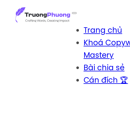
Trang chủ
Khoá Copywr
Mastery
Bài chia sẻ
Cán đích 🏆