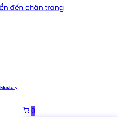
ển đến chân trang
 Mastery
0