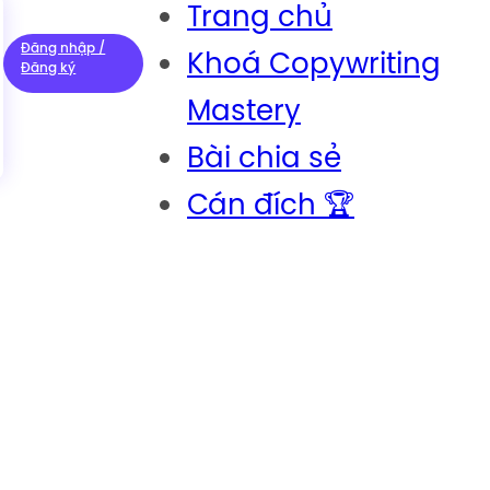
Trang chủ
Đăng nhập /
Khoá Copywriting
Đăng ký
Mastery
Bài chia sẻ
Cán đích 🏆