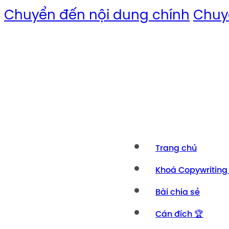
Chuyển đến nội dung chính
Chuy
Trang chủ
Khoá Copywriting
Bài chia sẻ
Cán đích 🏆