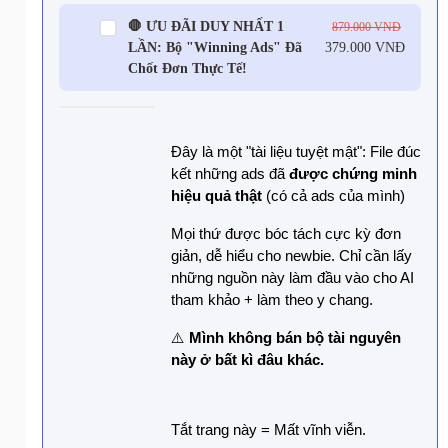
🛑 ƯU ĐÃI DUY NHẤT 1
879.000
VNĐ
LẦN: Bộ "Winning Ads" Đã
379.000
VNĐ
Chốt Đơn Thực Tế!
Đây là một "tài liệu tuyệt mật": File đúc 
kết những ads đã 
được chứng minh 
hiệu quả thật
 (có cả ads của mình)
Mọi thứ được bóc tách cực kỳ đơn 
giản, dễ hiểu cho newbie. Chỉ cần lấy 
những nguồn này làm đầu vào cho AI 
tham khảo + làm theo y chang.
⚠️ 
Mình không bán bộ tài nguyên 
này ở bất kì đâu khác.
Tắt trang này = Mất vĩnh viễn.